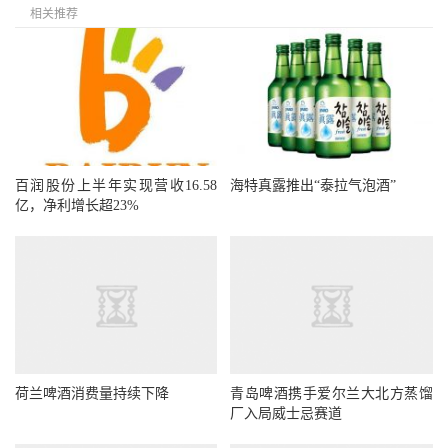
相关推荐
百润股份上半年实现营收16.58
海特真露推出“泰拉气泡酒”
亿，净利增长超23%
荷兰啤酒消费量持续下降
青岛啤酒携手爱尔兰大北方蒸馏
厂入局威士忌赛道