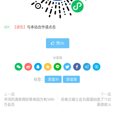
AD：
【通告】
与本站合作请点击
赞(
0
)
分享到









标签：
滴溜30
滴溜酒
上一篇
下一篇
洋河的酒卖得好原来因为有5000
苏格兰威士忌为英国创造了71亿
万会员
英镑收入