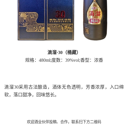
滴溜·30（桶藏）
规格：480ml;度数：39%vol;香型：浓香
滴溜30采用古法酿造，酒体无色透明，芳香浓厚，入口绵
软，落口甜净，回味悠长。
欢迎酒业伙伴投稿、合作，联系扫下方二维码