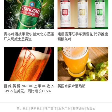
青岛啤酒携手爱尔兰大北方蒸馏
峨眉雪芽联手华润雪花 跨界推出
厂入局威士忌赛道
精酿茶啤
百威英博2026年上半年收入
英国水果啤酒热销
319.27亿美元，同比增长11.5%
关于我们
|
联系我们
|
推广合作
|
版权声明
|
友情链接
|
标签云