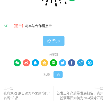
AD：
【通告】
与本站合作请点击
赞(
0
)
分享到









标签：
酒
上一篇
下一篇
孔府家酒·朋自远方15荣膺“济宁
首发三年高质量发展报告，贵州
名牌”产品
酱酒集团如何为2024强势开局