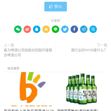
赞(
0
)
分享到









上一篇
下一篇
喜力啤酒公司拟绝对控股印度联
酒行业的IWSR是什么？
合啤酒公司
相关推荐