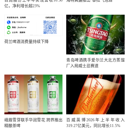
百润股份上半年实现营收16.58
海特真露推出“泰拉气泡酒”
亿，净利增长超23%
荷兰啤酒消费量持续下降
青岛啤酒携手爱尔兰大北方蒸馏
厂入局威士忌赛道
峨眉雪芽联手华润雪花 跨界推出
百威英博2026年上半年收入
精酿茶啤
319.27亿美元，同比增长11.5%