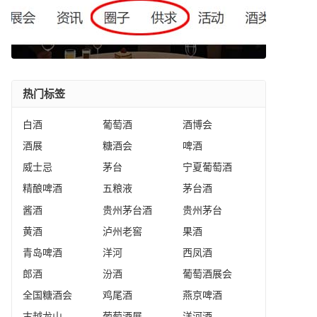
热门标签
白酒
葡萄酒
酒博会
酒展
糖酒会
啤酒
威士忌
茅台
宁夏葡萄酒
精酿啤酒
五粮液
茅台酒
酱酒
贵州茅台酒
贵州茅台
黄酒
泸州老窖
果酒
青岛啤酒
洋河
西凤酒
郎酒
汾酒
葡萄酒展会
全国糖酒会
鸡尾酒
燕京啤酒
古越龙山
葡萄酒展
洋河酒