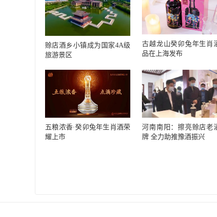
古越龙山癸卯兔年生肖
赊店酒乡小镇成为国家4A级
品在上海发布
旅游景区
河南南阳：擦亮赊店老
五粮浓香·癸卯兔年生肖酒荣
牌 全力助推豫酒振兴
耀上市