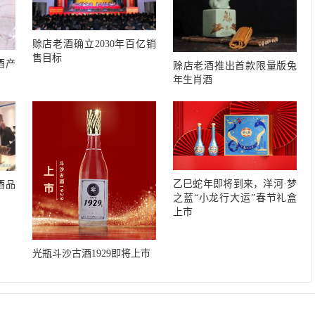
赊店老酒确立2030年百亿销
售目标
酒产
赊店老酒推出首款限量版兔
年生肖酒
乙巳蛇年即将到来，洋河·梦
酒品
之蓝“小龙行大运”春节礼盒
上市
光瓶斗沙古酒1929即将上市