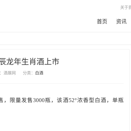
关于
首页
资讯
辰龙年生肖酒上市
：酒展网
分类：
白酒
，限量发售3000瓶，该酒52°浓香型白酒，单瓶