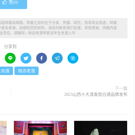
赞(
0
)
内容转载自网络，转载之目的在于分享、传播、研究，而非商业用途，转载
作者及来源，如侵犯您的权利，请及时联系我们处理，非常感谢。供稿内容
全责任。
酒展网
»
赊店老酒甲辰龙年生肖酒上市
分享到





生肖酒
赊店老酒
下一篇
2023山西十大清香型白酒品牌发布