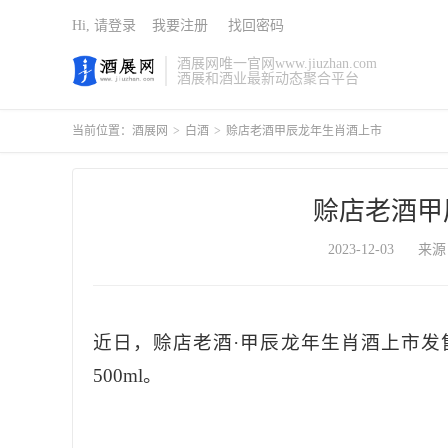
Hi, 请登录
我要注册
找回密码
酒展网唯一官网www.jiuzhan.com
酒展和酒业最新动态聚合平台
当前位置：
酒展网
>
白酒
>
赊店老酒甲辰龙年生肖酒上市
赊店老酒甲
2023-12-03
来源
近日，赊店老酒·甲辰龙年生肖酒上市发售
500ml。