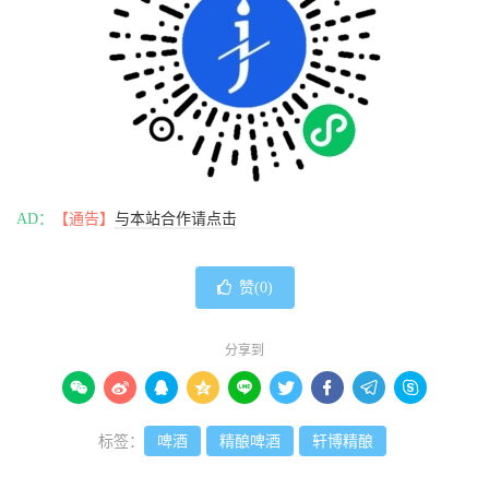
AD：
【通告】
与本站合作请点击
赞(
0
)
分享到









标签：
啤酒
精酿啤酒
轩博精酿