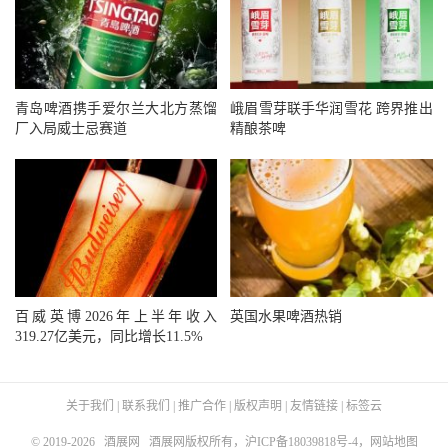
青岛啤酒携手爱尔兰大北方蒸馏
峨眉雪芽联手华润雪花 跨界推出
厂入局威士忌赛道
精酿茶啤
百威英博2026年上半年收入
英国水果啤酒热销
319.27亿美元，同比增长11.5%
关于我们
|
联系我们
|
推广合作
|
版权声明
|
友情链接
|
标签云
© 2019-2026
酒展网
酒展网版权所有，
沪ICP备18039818号-4
，
网站地图