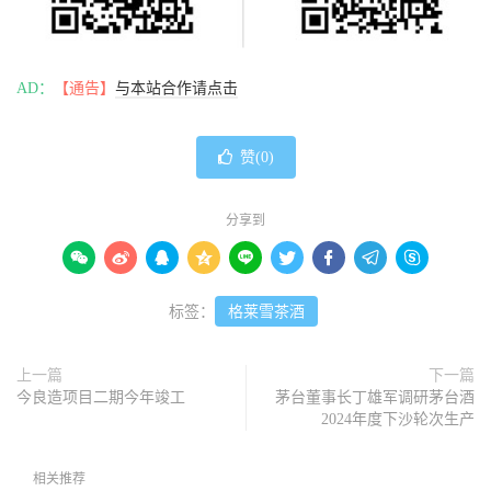
AD：
【通告】
与本站合作请点击
赞(
0
)
分享到









标签：
格莱雪茶酒
上一篇
下一篇
今良造项目二期今年竣工
茅台董事长丁雄军调研茅台酒
2024年度下沙轮次生产
相关推荐