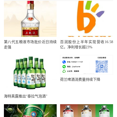
第八代五粮液市场批价近日持续
百润股份上半年实现营收16.58
走强
亿，净利增长超23%
荷兰啤酒消费量持续下降
海特真露推出“泰拉气泡酒”