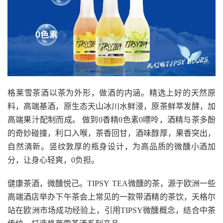
格莱雪茶酒以茶为外形，做酒的内涵。精选上好的天然原
料，高端基酒，原生态天山冰川水鲜浸，原茶鲜萃发酵，加
高端果汁配制而成。 做到0香精0色素0嘌呤，酒精与茶多酚
的奇妙碰撞，利口入喉，茶香回甘，酒味醇厚，果香突出，
自然清新。竖纹敦厚的瓶身设计，为高品质的微醺小酒加
分，让身心轻爽，0负担。
健康茶酒，微醺悦己。TIPSY TEA微醺的茶，源于欧洲一些
高端酒店举办下午茶会上常见的一款带酒精的茶饮，天格尔
站在欧洲市场成功经验上，引用TIPSY微醺概念，结合中茶