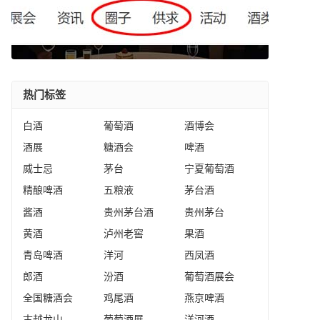
热门标签
白酒
葡萄酒
酒博会
酒展
糖酒会
啤酒
威士忌
茅台
宁夏葡萄酒
精酿啤酒
五粮液
茅台酒
酱酒
贵州茅台酒
贵州茅台
黄酒
泸州老窖
果酒
青岛啤酒
洋河
西凤酒
郎酒
汾酒
葡萄酒展会
全国糖酒会
鸡尾酒
燕京啤酒
古越龙山
葡萄酒展
洋河酒