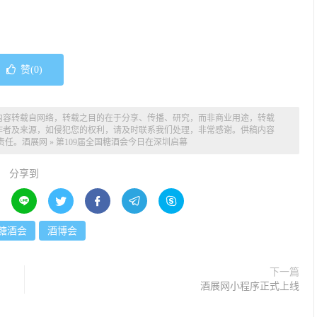
赞(
0
)
内容转载自网络，转载之目的在于分享、传播、研究，而非商业用途，转载
作者及来源，如侵犯您的权利，请及时联系我们处理，非常感谢。供稿内容
责任。
酒展网
»
第109届全国糖酒会今日在深圳启幕
分享到





糖酒会
酒博会
下一篇
酒展网小程序正式上线