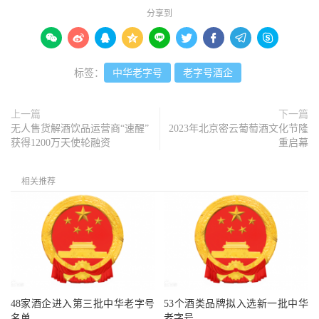
分享到









标签：
中华老字号
老字号酒企
上一篇
下一篇
无人售货解酒饮品运营商“速醒”
2023年北京密云葡萄酒文化节隆
获得1200万天使轮融资
重启幕
相关推荐
48家酒企进入第三批中华老字号
53个酒类品牌拟入选新一批中华
名单
老字号