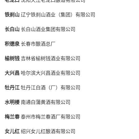
老龙口
沈阳天江老龙口酿造有限公司
铁刹山
辽宁铁刹山酒业（集团）有限公司
长白山
长白山酒业集团有限公司
积德泉
长春市酿酒总厂
榆树钱
吉林省榆树钱酒业有限公司
大兴昌
哈尔滨大兴昌酒业有限公司
牡丹江
牡丹江白酒（厂）有限公司
水明楼
南通白蒲黄酒有限公司
梅兰春
泰州市梅兰春酒厂有限公司
女儿红
绍兴女儿红酿酒有限公司