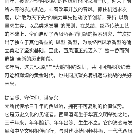
同年，被誉为“酒中凤凰”的西凤酒也同深圳一般，迎来了前
所未有的发展机遇。乘着改革开放的春风，抓住机遇求发
展，以“敢为天下先”的魄力率先推动改革创新，秉持“以质
量求生存，以品类求发展”的原则，在总结、继承传统工艺
的基础上，全面启动了西凤酒香型问题的探索研究，首次提
出了独立于其他香型的“凤型”香型，为最终西凤酒香型的确
立奠定了坚实基础。至此，西凤酒正式迈入了“独一香而列
群雄”全新的历史阶段。
45年后，这只“凤凰”与“大鹏”相约深圳，共同回溯那段缔造
奇迹和辉煌的黄金时代，也共同展望充满机遇与挑战的美好
未来。
提品质，守信仰，谋复兴
无断代传承三千年的西凤酒，拥有不可复制的价值优势。
它是历史文化的见证者。西凤酒诞生于华夏文明肇始之地，
三千年来，年年酿新、年年出陈、生生不息。它的演变与发
展和中华文明相伴而行，与时代脉搏同频共振，一代代西凤