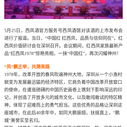
5月25日，西凤酒官方服务号西凤酒馆对该酒的上市发布会
进行了报道。当日，“中国红 红西凤，品质与信仰同在”，红
西凤价值研讨会在深圳召开。会议期间，红西凤家族最新产
品“红西凤1978”惊艳亮相，一抹“中国红”，再次闪耀神州！
“凤”鹏正举，共溯来路
1978年，改革开放的春风吹遍神州大地，深圳从一个小渔村
蜕变为发展最迅猛的经济特区，它肩负着中国改革开放窗口
的使命，在逶迤磅礴的中国历史画卷上镌刻下影响深远的印
记，并创造了开放多元的城市文化，以及敢闯敢试的特区精
神，体现了迎难而上的勇气担当。这些优秀的品格让深圳这
座城市，在此后40余年中，如同大鹏振翅，扶摇直上，“鹏
城”美誉实至名归。