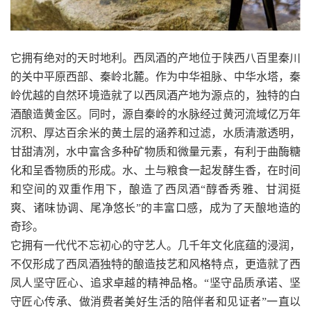
它拥有绝对的天时地利。西凤酒的产地位于陕西八百里秦川
的关中平原西部、秦岭北麓。作为中华祖脉、中华水塔，秦
岭优越的自然环境造就了以西凤酒产地为源点的，独特的白
酒酿造黄金区。同时，源自秦岭的水脉经过黄河流域亿万年
沉积、厚达百余米的黄土层的涵养和过滤，水质清澈透明，
甘甜清冽，水中富含多种矿物质和微量元素，有利于曲酶糖
化和呈香物质的形成。水、土与粮食一起发酵生香，在时间
和空间的双重作用下，酿造了西凤酒“醇香秀雅、甘润挺
爽、诸味协调、尾净悠长”的丰富口感，成为了天酿地造的
奇珍。
它拥有一代代不忘初心的守艺人。几千年文化底蕴的浸润，
不仅形成了西凤酒独特的酿造技艺和风格特点，更造就了西
凤人坚守匠心、追求卓越的精神品格。“坚守品质承诺、坚
守匠心传承、做消费者美好生活的陪伴者和见证者”一直以