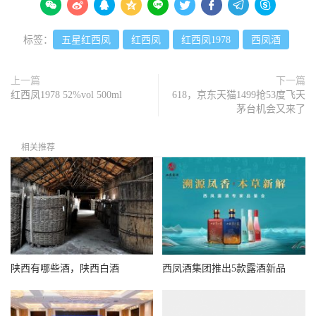









标签：
五星红西凤
红西凤
红西凤1978
西凤酒
上一篇
下一篇
红西凤1978 52%vol 500ml
618，京东天猫1499抢53度飞天
茅台机会又来了
相关推荐
陕西有哪些酒，陕西白酒
西凤酒集团推出5款露酒新品