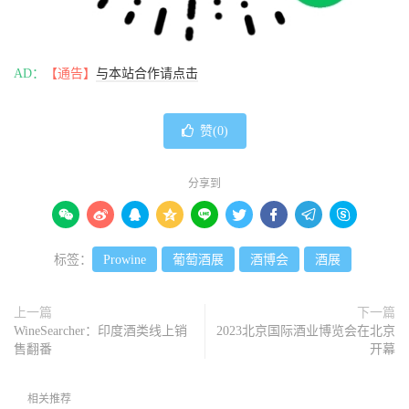
AD：
【通告】
与本站合作请点击
赞(
0
)
分享到









标签：
Prowine
葡萄酒展
酒博会
酒展
上一篇
下一篇
WineSearcher：印度酒类线上销
2023北京国际酒业博览会在北京
售翻番
开幕
相关推荐