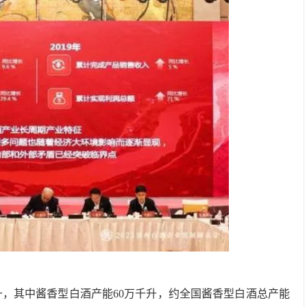
万千升，其中酱香型白酒产能60万千升，约全国酱香型白酒总产能