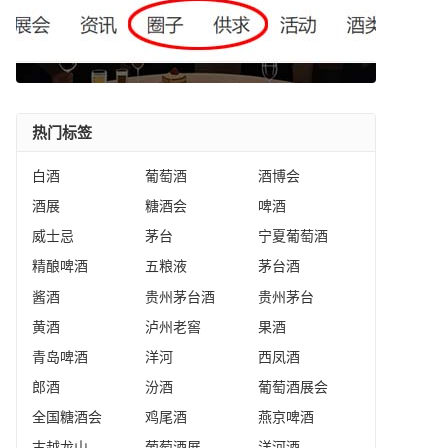
热门标签
白酒
葡萄酒
酒博会
酒展
糖酒会
啤酒
威士忌
茅台
宁夏葡萄酒
精酿啤酒
五粮液
茅台酒
酱酒
贵州茅台酒
贵州茅台
黄酒
泸州老窖
果酒
青岛啤酒
洋河
西凤酒
郎酒
汾酒
葡萄酒展会
全国糖酒会
鸡尾酒
燕京啤酒
古越龙山
葡萄酒展
洋河酒