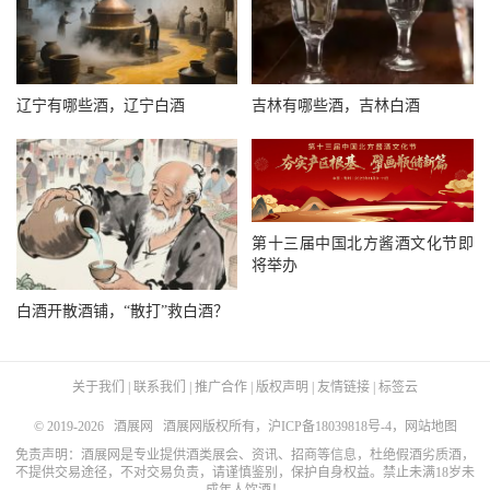
辽宁有哪些酒，辽宁白酒
吉林有哪些酒，吉林白酒
第十三届中国北方酱酒文化节即
将举办
白酒开散酒铺，“散打”救白酒？
关于我们
|
联系我们
|
推广合作
|
版权声明
|
友情链接
|
标签云
© 2019-2026
酒展网
酒展网版权所有，
沪ICP备18039818号-4
，
网站地图
免责声明：酒展网是专业提供酒类展会、资讯、招商等信息，杜绝假酒劣质酒，
不提供交易途径，不对交易负责，请谨慎鉴别，保护自身权益。禁止未满18岁未
成年人饮酒！