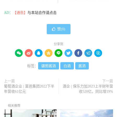
AD：
【通告】
与本站合作请点击
赞(
0
)
分享到









标签：
疆图酱酒
白酒
酱酒
上一篇
下一篇
葡萄酒企业 | 富邑集团2022下半
酒企 | 保乐力加2023上半财年营
年营收61亿元
收520亿，同比增19%
相关推荐