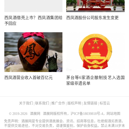
西凤酒借壳上市？西凤酒集团给
西凤酒股份公司股东发生变更
予回应
西凤酒营业收入首破百亿元
茅台等6家酒企酿制技艺入选国
家级非遗名单
关于我们
|
联系我们
|
推广合作
|
版权声明
|
友情链接
|
标签云
© 2019-2026
酒展网
酒展网版权所有，
沪ICP备18039818号-4
，
网站地图
免责声明：酒展网是专业提供酒类展会、资讯、招商等信息，杜绝假酒劣质酒，
不提供交易途径，不对交易负责，请谨慎鉴别，保护自身权益。禁止未满18岁未