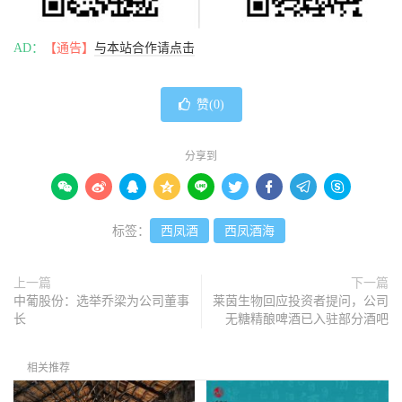
AD：
【通告】
与本站合作请点击
赞(
0
)
分享到









标签：
西凤酒
西凤酒海
上一篇
下一篇
中葡股份：选举乔梁为公司董事
莱茵生物回应投资者提问，公司
长
无糖精酿啤酒已入驻部分酒吧
相关推荐