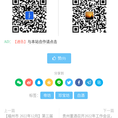
AD：
【通告】
与本站合作请点击
赞(
0
)
分享到









标签：
帝坊
珍宝坊
白酒
上一篇
下一篇
【福州市 2022年12月】第三届
贵州董酒召开2022年工作会议，