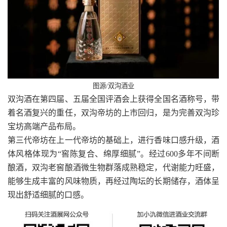
图源/双沟酒业
双沟酒在第四届、五届全国评酒会上获得全国名酒称号，带
着名酒复兴的重任，双沟帝坊的上市回归，是为完善双沟珍
宝坊高端产品布局。
第三代帝坊在上一代帝坊的基础上，进行香味口感升级，酒
体风格体现为“窖陈复合、绵厚细腻”。经过600多年不间断
酿酒，双沟老窖酿酒微生物群落成熟稳定，代谢能力旺盛，
能够生成丰富的风味物质，再经过陶坛的长期储存，酒体呈
现出舒适细腻的口感。