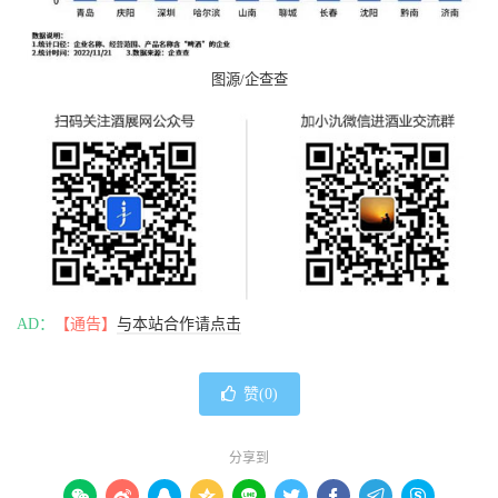
图源/企查查
AD：
【通告】
与本站合作请点击
赞(
0
)
分享到








