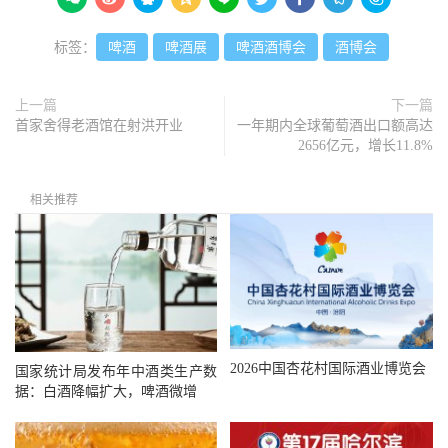
标签：
啤酒
啤酒展
啤酒酒博会
酒博会
上一篇
下一篇
首家舍得老酒馆在射洪开业
一年期内全球葡萄酒出口额高达
2656亿元，增长11.8%
相关推荐
2026中国杏花村国际酒业博览会
国家统计局发布年中酒类生产数
据：白酒降幅扩大，啤酒微增