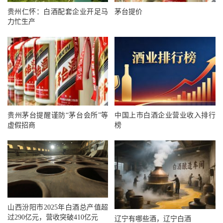
贵州仁怀：白酒配套企业开足马
茅台提价
力忙生产
贵州茅台提醒谨防“茅台会所”等
中国上市白酒企业营业收入排行
虚假招商
榜
山西汾阳市2025年白酒总产值超
过290亿元，营收突破410亿元
辽宁有哪些酒，辽宁白酒