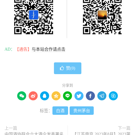
AD：
【通告】
与本站合作请点击
赞(
0
)
分享到









标签：
白酒
贵州茅台
上一篇
下一篇
中国酒协联合六大酒企发表署名
【江苏南京 2023年8月】2023第