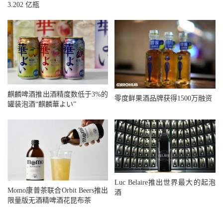
3.202 亿瓶
麒麟啤酒推出酒精度数低于3%的
零度鲜果酒品牌获得1500万融资
罐装泡酒“麒麟華よい”
Luc Belaire推出世界最大的起泡
Momo康普茶联合Orbit Beers推出
酒
限量版无酒精啤酒花昆布茶