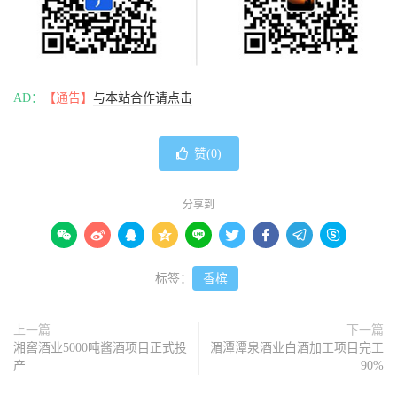
AD：
【通告】
与本站合作请点击
赞(
0
)
分享到









标签：
香槟
上一篇
下一篇
湘窖酒业5000吨酱酒项目正式投
湄潭潭泉酒业白酒加工项目完工
产
90%