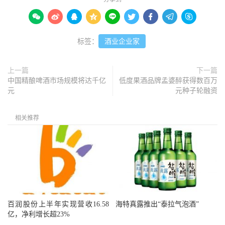









标签：
酒业企业家
上一篇
下一篇
中国精酿啤酒市场规模将达千亿
低度果酒品牌孟婆醉获得数百万
元
元种子轮融资
相关推荐
百润股份上半年实现营收16.58
海特真露推出“泰拉气泡酒”
亿，净利增长超23%