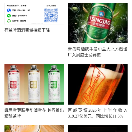
荷兰啤酒消费量持续下降
青岛啤酒携手爱尔兰大北方蒸馏
厂入局威士忌赛道
峨眉雪芽联手华润雪花 跨界推出
百威英博2026年上半年收入
精酿茶啤
319.27亿美元，同比增长11.5%