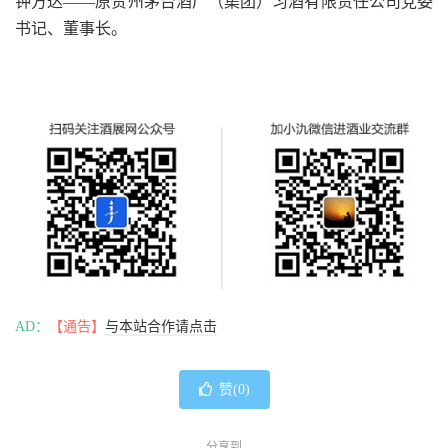
钟方达——原贵州茅台酒厂（集团）习酒有限责任公司党委
书记、董事长。
AD：
【通告】
与本站合作请点击
赞(
0
)
分享到