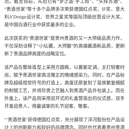
范。截至目前，先后已有“梦之蓝·手工班”、“头排苏酒”、
“贵酒世家”等十多个品牌多次荣获德国红点奖、IF奖、意大
利A’Design设计奖、世界之星奖等国际顶级创意设计大奖，
是中国白酒行业中获奖最多的企业。
此次获奖的“贵酒世家”是贵州贵酒的又一大师级品质力作，
不仅深刻诠释了“小坛藏，大师酿”的高端酱酒新品质，更刷
新了贵酒品牌高度的战略定位。
该产品在整体造型上采用方圆瓶，以酱紫定调，主打轻奢时
尚，赋予贵酒世家高洁雅正的情绪感染力。同时，在产品标
牌及超级视觉符号的打造上，高度还原复刻了苗族繁复细腻
的制银工艺，并将珍贵之艺融入到贵酒产品外包装上。而在
外盒上，该产品则采用双开式的礼盒营造出的仪式感，双手
开盒迎贵人，用最诚挚的礼节迎客、敬客。
“‘贵酒世家’获得德国红点奖，充分展现了洋河股份在产品设
计上的创新能力和较好的品牌理念，同时也代表着贵州贵酒