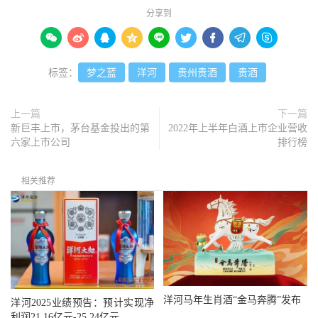
分享到









标签：
梦之蓝
洋河
贵州贵酒
贵酒
上一篇
下一篇
新巨丰上市，茅台基金投出的第
2022年上半年白酒上市企业营收
六家上市公司
排行榜
相关推荐
洋河马年生肖酒“金马奔腾”发布
洋河2025业绩预告：预计实现净
利润21.16亿元-25.24亿元