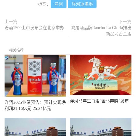
标签：
洋河
洋河冰淇淋
上一篇
下一篇
汾酒1500上市发布会在北京举办
鸡尾酒品牌Rancho La Gloria推出
新品龙舌兰酒
相关推荐
洋河马年生肖酒“金马奔腾”发布
洋河2025业绩预告：预计实现净
利润21.16亿元-25.24亿元