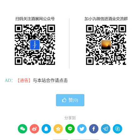
AD：
【通告】
与本站合作请点击
赞(
0
)
分享到








