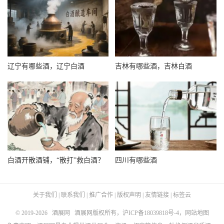
辽宁有哪些酒，辽宁白酒
吉林有哪些酒，吉林白酒
白酒开散酒铺，“散打”救白酒？
四川有哪些酒
关于我们
|
联系我们
|
推广合作
|
版权声明
|
友情链接
|
标签云
© 2019-2026
酒展网
酒展网版权所有，
沪ICP备18039818号-4
，
网站地图