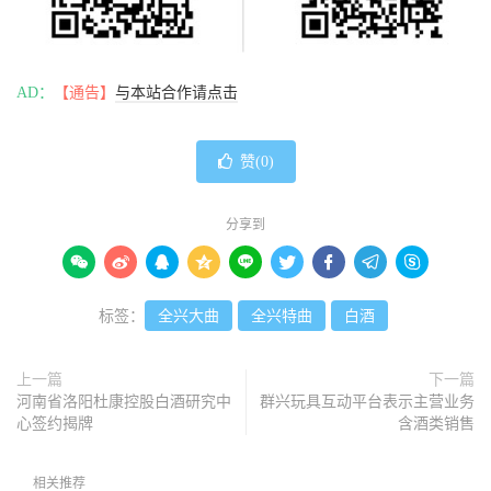
AD：
【通告】
与本站合作请点击
赞(
0
)
分享到









标签：
全兴大曲
全兴特曲
白酒
上一篇
下一篇
河南省洛阳杜康控股白酒研究中
群兴玩具互动平台表示主营业务
心签约揭牌
含酒类销售
相关推荐