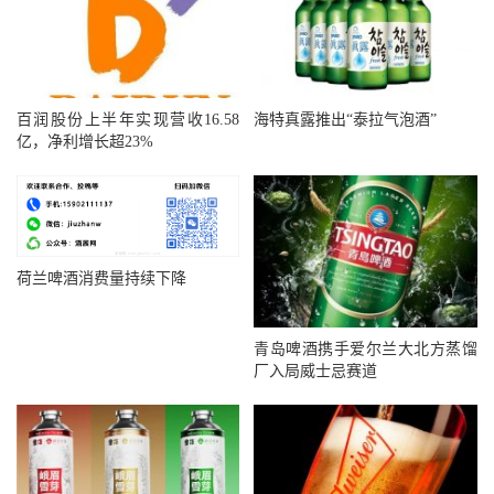
百润股份上半年实现营收16.58
海特真露推出“泰拉气泡酒”
亿，净利增长超23%
荷兰啤酒消费量持续下降
青岛啤酒携手爱尔兰大北方蒸馏
厂入局威士忌赛道