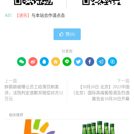
AD：
【通告】
与本站合作请点击
赞(
0
)
分享到









上一篇
下一篇
醉鹅娘被曝让员工给落饮刷差
【10月26日 北京】2022中国
评，法院判定道歉并赔偿对方12
（北京）国际高端葡萄酒及烈酒
万元
展览会10月26日开幕
相关推荐