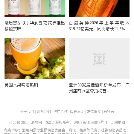
峨眉雪芽联手华润雪花 跨界推出
百威英博2026年上半年收入
精酿茶啤
319.27亿美元，同比增长11.5%
英国水果啤酒热销
亚洲50家最佳酒吧榜单发布，广
州庙前冰室登顶榜首
关于我们
|
联系我们
|
推广合作
|
版权声明
|
友情链接
|
标签云
© 2019-2026
酒展网
酒展网版权所有，
沪ICP备18039818号-4
，
网站地图
免责声明：酒展网是专业提供酒类展会、资讯、招商等信息，杜绝假酒劣质酒，