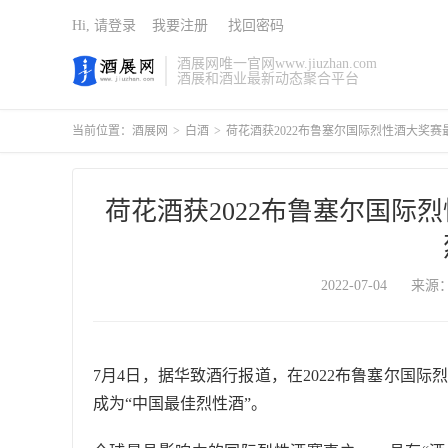
Hi, 请登录
我要注册
找回密码
酒展网唯一官网www.jiuzhan.com
酒展和酒业最新动态聚合平台
当前位置：
酒展网
>
白酒
>
荷花酒获2022布鲁塞尔国际烈性酒大奖
荷花酒获2022布鲁塞尔国际
2022-07-04
来源
7月4日，据华致酒行报道，在2022布鲁塞尔国际
成为“中国最佳烈性酒”。