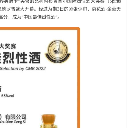
斯卡”美誉的比利时布鲁塞尔国际烈性酒大奖赛（Spirits
之都——瓜德罗普盛大开幕。经过为期3日的紧张评审，荷花酒·金蕊天
高分，成为“中国最佳烈性酒”。