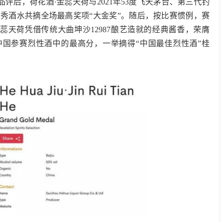
品评后，荷花酒·金蕊天荷与2021年53度飞天茅台、第三代钓
优秀酒水共摘全场最高奖项“大金奖”。随后，按比赛惯例，赛
蕊天荷凭借传统大曲坤沙12987酿艺造就的经典酱香，荣膺
ion by CMB”，拿下中国参赛烈性酒中的最高分，一举摘得“中国最佳烈性酒”桂