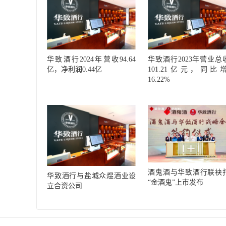
华致酒行2024年营收94.64
华致酒行2023年营业总
亿，净利润0.44亿
101.21亿元，同比
16.22%
酒鬼酒与华致酒行联袂
华致酒行与盐城众煜酒业设
“金酒鬼”上市发布
立合资公司