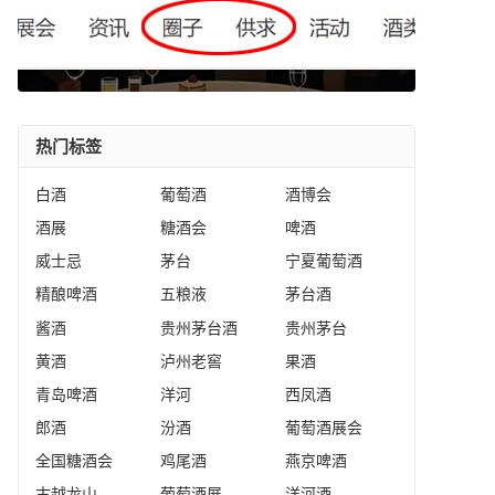
热门标签
白酒
葡萄酒
酒博会
酒展
糖酒会
啤酒
威士忌
茅台
宁夏葡萄酒
精酿啤酒
五粮液
茅台酒
酱酒
贵州茅台酒
贵州茅台
黄酒
泸州老窖
果酒
青岛啤酒
洋河
西凤酒
郎酒
汾酒
葡萄酒展会
全国糖酒会
鸡尾酒
燕京啤酒
古越龙山
葡萄酒展
洋河酒