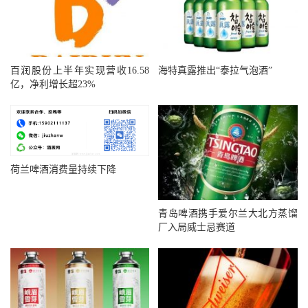
百润股份上半年实现营收16.58
海特真露推出“泰拉气泡酒”
亿，净利增长超23%
荷兰啤酒消费量持续下降
青岛啤酒携手爱尔兰大北方蒸馏
厂入局威士忌赛道