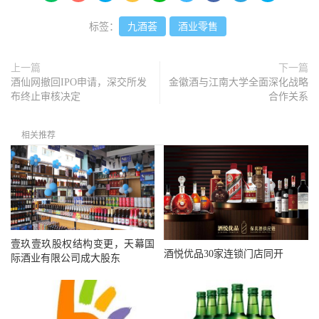
标签：
九酒荟
酒业零售
上一篇
下一篇
酒仙网撤回IPO申请，深交所发
金徽酒与江南大学全面深化战略
布终止审核决定
合作关系
相关推荐
壹玖壹玖股权结构变更，天幕国
酒悦优品30家连锁门店同开
际酒业有限公司成大股东