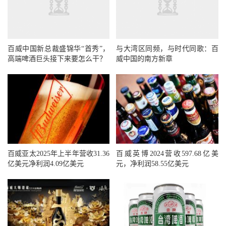
百威中国新总裁盛锦华“首秀”，
与大湾区同频，与时代同歌：百
高端啤酒巨头接下来要怎么干？
威中国的南方新章
百威亚太2025年上半年营收31.36
百威英博2024营收597.68亿美
亿美元净利润4.09亿美元
元，净利润58.55亿美元