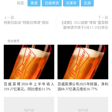
标签：
果酒
百威啤酒
花果茶
花酒
上一篇
下一篇
特斯拉起诉“特斯拉啤酒”侵权
【成都】2022成都“啤兽”露营精
酿啤酒节将于6月17-19日举办
相关推荐
百威英博2026年上半年收入
百威英博公布2025年财报，净利
319.27亿美元，同比增长11.5%
润68.37亿美元增长16.77%