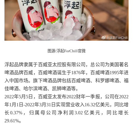
图源/浮起ForChill官微
浮起品牌隶属于百威亚太控股有限公司，总公司为美国著名
啤酒品牌百威，百威啤酒诞生于1876年，百威啤酒1995年进
入中国市场。旗下啤酒品牌包括百威啤酒、科罗娜啤酒、福
佳啤酒、哈尔滨啤酒、凯狮啤酒等。
2022年5月5日，百威亚太发布2022财年一季报，公司在2022
年1月1日-2022年3月31日实现营业收入16.32亿美元，同比增
长0.37%，归属母公司净利润3.02亿美元，同比增长
29.61%。