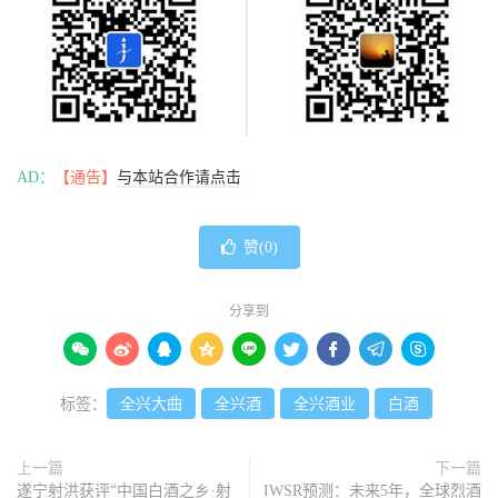
AD：
【通告】
与本站合作请点击
赞(
0
)
分享到









标签：
全兴大曲
全兴酒
全兴酒业
白酒
上一篇
下一篇
遂宁射洪获评“中国白酒之乡·射
IWSR预测：未来5年，全球烈酒