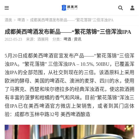
酒类
>
啤酒
>
成都美西啤酒发布新品——“繁花落锦”三倍浑浊IPA
成都美西啤酒发布新品——“繁花落锦”三倍浑浊IPA
2022-05-23
来源：酒展网
分类：
啤酒
/
资讯
5月20日成都美西啤酒官宣发布产品——“繁花落锦”三倍浑
浊IPA。”繁花落锦” 三倍浑浊IPA – 10.5%, 50IBU，已覆盖浑
浊IPA的全部范围，从社交到现在的三倍。该酒原料上采用
欧洲的酵母、美国的啤酒花、澳洲的麦芽、四川的水，使用
了马赛克、西楚和埃尔德拉多的经典浑浊酒花，使这款酒拥
有丰富的菠萝和柑橘的香气和风味。目前“繁花落锦”浑浊三
倍IPA已在美西啤酒官方微店上架销售，或者到其门店体
验：成都市玉林中路32号 美西啤酒酿造