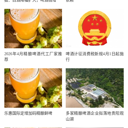
据：白酒降幅扩大，啤酒微增
依赖
2026年4月精酿啤酒代工厂家推
啤酒计征消费税新规4月1日起施
荐
行
乐惠国际定增加码精酿鲜啤
多家精酿啤酒企业拟落地贵阳观
山湖