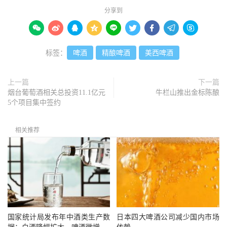
分享到









标签：
啤酒
精酿啤酒
美西啤酒
上一篇
下一篇
烟台葡萄酒相关总投资11.1亿元
牛栏山推出金标陈酿
5个项目集中签约
相关推荐
国家统计局发布年中酒类生产数
日本四大啤酒公司减少国内市场