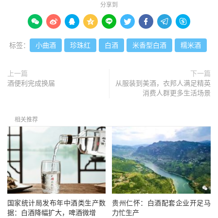
分享到









标签：
小曲酒
珍珠红
白酒
米香型白酒
糯米酒
上一篇
下一篇
酒便利完成换届
从服装到美酒，衣邦人满足精英
消费人群更多生活场景
相关推荐
国家统计局发布年中酒类生产数
贵州仁怀：白酒配套企业开足马
据：白酒降幅扩大，啤酒微增
力忙生产