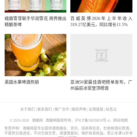
峨眉雪芽联手华润雪花 跨界推出
百威英博2026年上半年收入
精酿茶啤
319.27亿美元，同比增长11.5%
英国水果啤酒热销
亚洲50家最佳酒吧榜单发布，广
州庙前冰室登顶榜首
关于我们
|
联系我们
|
推广合作
|
版权声明
|
友情链接
|
标签云
© 2019-2026
酒展网
酒展网版权所有，
沪ICP备18039818号-4
，
网站地图
免责声明：酒展网是专业提供酒类展会、资讯、招商等信息，杜绝假酒劣质酒，
不提供交易途径，不对交易负责，请谨慎鉴别，保护自身权益。禁止未满18岁未