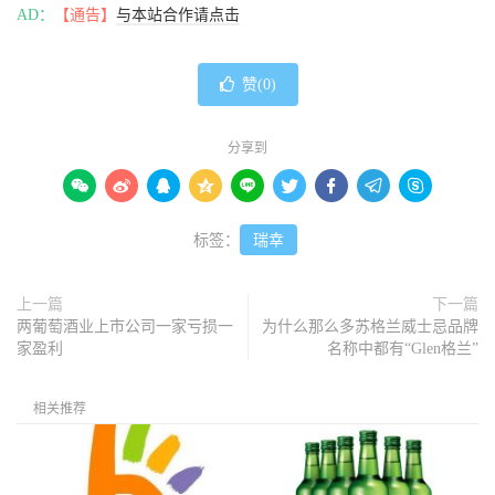
AD：
【通告】
与本站合作请点击
赞(
0
)
分享到









标签：
瑞幸
上一篇
下一篇
两葡萄酒业上市公司一家亏损一
为什么那么多苏格兰威士忌品牌
家盈利
名称中都有“Glen格兰”
相关推荐