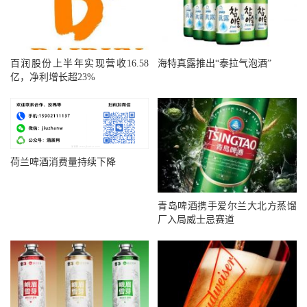
百润股份上半年实现营收16.58
海特真露推出“泰拉气泡酒”
亿，净利增长超23%
荷兰啤酒消费量持续下降
青岛啤酒携手爱尔兰大北方蒸馏
厂入局威士忌赛道