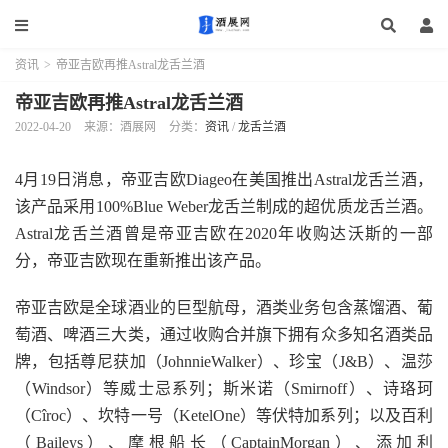
资讯
>
帝亚吉欧再推Astral龙舌兰酒
帝亚吉欧再推Astral龙舌兰酒
2022-04-20
来源：酒展网
分类：
资讯
/
龙舌兰酒
4月19日消息，帝亚吉欧Diageo在美国推出Astral龙舌兰酒，
该产品采用100%Blue Weber龙舌兰制成的超优质龙舌兰酒。
Astral龙舌兰酒曾是帝亚吉欧在2020年收购达沃斯的一部
分，帝亚吉欧现在重新推出该产品。
帝亚吉欧是全球酒业的巨型航母，酒类业务包含蒸馏酒、葡
萄酒、啤酒三大类，通过收购合并旗下拥有众多知名酒类品
牌，包括尊尼获加（JohnnieWalker）、珍宝（J&B）、温莎
（Windsor）等威士忌系列；斯米诺（Smirnoff）、诗珞珂
（Cîroc）、坎特一号（KetelOne）等伏特加系列；以及百利
（Baileys）、摩根船长（CaptainMorgan）、添加利