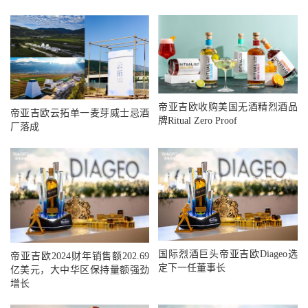
帝亚吉欧收购美国无酒精烈酒品
帝亚吉欧云拓单一麦芽威士忌酒
牌Ritual Zero Proof
厂落成
国际烈酒巨头帝亚吉欧Diageo选
帝亚吉欧2024财年销售额202.69
定下一任董事长
亿美元，大中华区保持量额强劲
增长