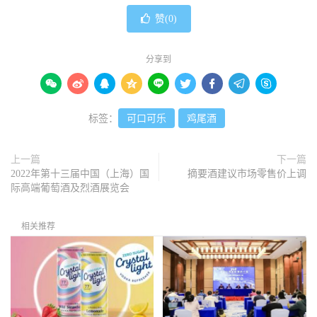
赞(
0
)
分享到









标签：
可口可乐
鸡尾酒
上一篇
下一篇
2022年第十三届中国（上海）国
摘要酒建议市场零售价上调
际高端葡萄酒及烈酒展览会
相关推荐