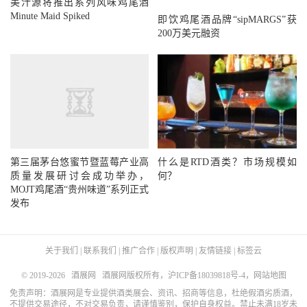
美汁源将推出系列风味鸡尾酒
Minute Maid Spiked
即饮鸡尾酒品牌“sipMARGS”获
200万美元融资
第三届茅台悠蜜节暨蓝莓产业高
什么是RTD酒类？市场规模如
质量发展研讨会成功举办，
何？
MOJT鸡尾酒“贵州味道”系列正式
发布
关于我们
|
联系我们
|
推广合作
|
版权声明
|
友情链接
|
标签云
© 2019-2026
酒展网
酒展网版权所有，
沪ICP备18039818号-4
，
网站地图
免责声明：酒展网是专业提供酒类展会、资讯、招商等信息，杜绝假酒劣质酒，
不提供交易途径，不对交易负责，请谨慎鉴别，保护自身权益。禁止未满18岁未