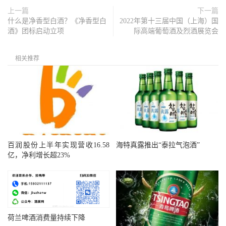
上一篇
下一篇
什么是净香型白酒？《净香型白
2022年第十三届中国（上海）国
酒》团标启动立项
际高端葡萄酒及烈酒展览会
相关推荐
百润股份上半年实现营收16.58
海特真露推出“泰拉气泡酒”
亿，净利增长超23%
荷兰啤酒消费量持续下降