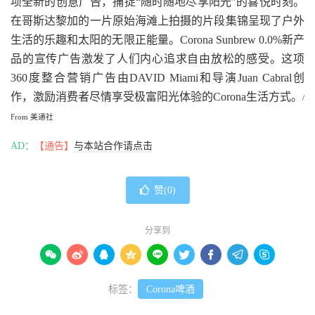
项全新的创意广告，捕捉“随时随地尽享阳光”的喜悦时刻。
在哥斯达黎加的一片原始海滩上拍摄的片段集锦呈现了户外
生活的乐趣和太阳的无限正能量。Corona Sunbrew 0.0%新产
品的宣传广告激发了人们内心追求自由放松的感受。这项
360度整合营销广告由DAVID Miami和导演Juan Cabral创
作，激励消费者尽情享受极富阳光体验的Corona生活方式。
/
From 美通社
AD：
【通告】
与本站合作请点击
赞(
0
)
分享到









标签：
Corona啤酒