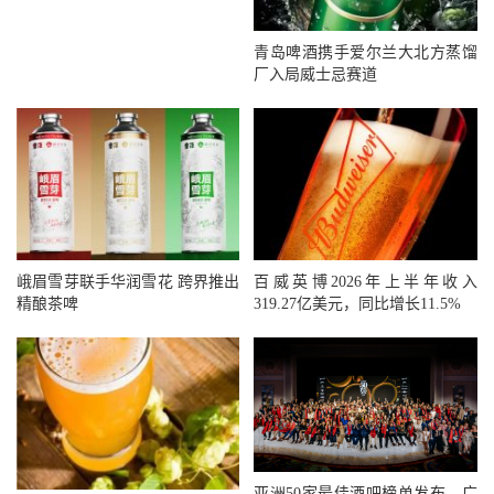
青岛啤酒携手爱尔兰大北方蒸馏
厂入局威士忌赛道
峨眉雪芽联手华润雪花 跨界推出
百威英博2026年上半年收入
精酿茶啤
319.27亿美元，同比增长11.5%
亚洲50家最佳酒吧榜单发布，广