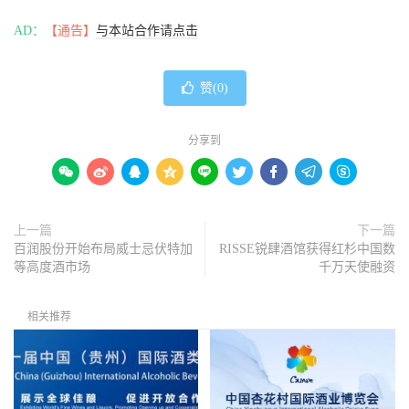
AD：
【通告】
与本站合作请点击
赞(
0
)
分享到









上一篇
下一篇
百润股份开始布局威士忌伏特加
RISSE锐肆酒馆获得红杉中国数
等高度酒市场
千万天使融资
相关推荐