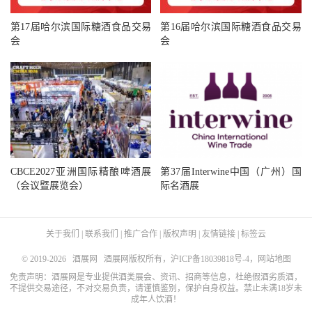
第17届哈尔滨国际糖酒食品交易
第16届哈尔滨国际糖酒食品交易
会
会
CBCE2027亚洲国际精酿啤酒展
第37届Interwine中国（广州）国
（会议暨展览会）
际名酒展
关于我们
|
联系我们
|
推广合作
|
版权声明
|
友情链接
|
标签云
© 2019-2026
酒展网
酒展网版权所有，
沪ICP备18039818号-4
，
网站地图
免责声明：酒展网是专业提供酒类展会、资讯、招商等信息，杜绝假酒劣质酒，
不提供交易途径，不对交易负责，请谨慎鉴别，保护自身权益。禁止未满18岁未
成年人饮酒！