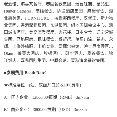
老酒馆、港喜茶餐厅、春园餐饮集团、烟台味商、星品汇、
Hunter Gatherer、高线餐饮、协通酒店集团、麻屋餐饮、湖
北惠美家、FURNITURE 、拉缇娜西餐厅、汉堡王、新力物
业集团、香港鼎猫集团、东湖集团、绿地国际会议中心、涵
田城市酒店、美宴摩登餐厅、杏花楼、日本合食、辽宁营城
集团、蓝焰厨房、枫味餐饮、餐帮帮、辣蜀川渝、希杰、永
辉、上海外综服、上航实业、爱菲尔会馆、迪士尼度假区…
Olam、莱莫大酒店、埃顿酒店、融华酒店、质谷餐饮、锦
江饭店、嘉兆国际集团、中原会馆、壹泓清泉餐饮集团、
■参展费用·Booth Rate：
★标准展位：(注：双面开口加收10%费用)
A：国内企业：12800.00/展期（RMB） 3m×3m
B：国外企业： 3800.00/展期（USD） 3m×3m