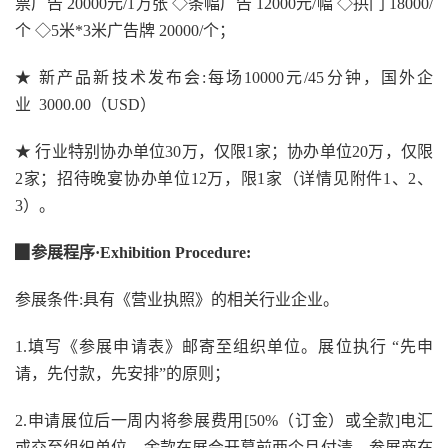
票广告 20000元/1万张 ◇条幅广告 12000元/幅 ◇拱门 18000/
个 ◇5米*3米广告牌 20000/个；
★ 新产品新技术发布会:每场10000元/45分钟，国外企
业 3000.00（USD）
★ 行业特别协办单位30万，仅限1家；协办单位20万，仅限
2家；招待晚宴协办单位12万，限1家（详情见附件1、2、
3）。
▉参展程序
·
Exhibition Procedure
:
参展条件:具有《营业执照》的相关行业企业。
1.填写《参展申请表》邮寄至组织单位。展位执行 “先申
请，先付款，先安排”的原则；
2.申请展位后一周内将参展费用[50%（订金）或全款]电汇
或交至组织单位，余款在展会开幕前两个月付清。参展商在