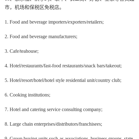
市，机场和保税区免税店。
1. Food and beverage importers/exporters/retailers;
2. Food and beverage manufacturers;
3. Cafe/teahouse;
4. Hotel/restaurants/fast-food restaurants/snack bars/takeout;
5. Hotel/resort/hotel/hotel style residential unit/country club;
6. Cooking institutions;
7. Hotel and catering service consulting company;
8. Large chain enterprises/distributors/franchisees;
9. Group buying units such as associations, business groups, state-