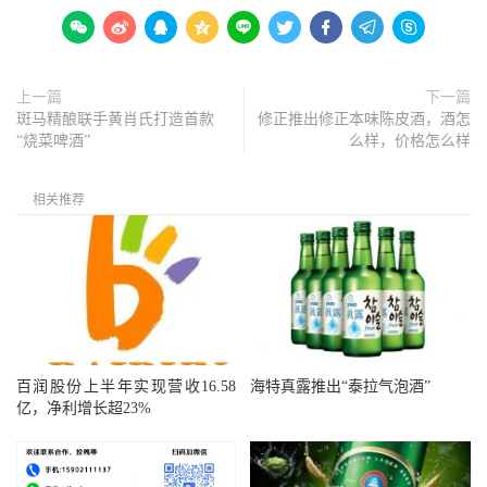









上一篇
下一篇
斑马精酿联手黄肖氏打造首款
修正推出修正本味陈皮酒，酒怎
“烧菜啤酒”
么样，价格怎么样
相关推荐
百润股份上半年实现营收16.58
海特真露推出“泰拉气泡酒”
亿，净利增长超23%