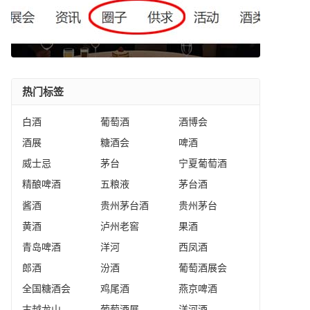
热门标签
白酒
葡萄酒
酒博会
酒展
糖酒会
啤酒
威士忌
茅台
宁夏葡萄酒
精酿啤酒
五粮液
茅台酒
酱酒
贵州茅台酒
贵州茅台
黄酒
泸州老窖
果酒
青岛啤酒
洋河
西凤酒
郎酒
汾酒
葡萄酒展会
全国糖酒会
鸡尾酒
燕京啤酒
古越龙山
葡萄酒展
洋河酒