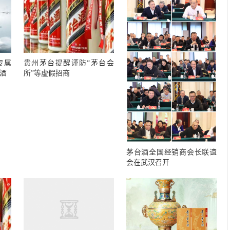
专属
贵州茅台提醒谨防“茅台会
酒
所”等虚假招商
茅台酒全国经销商会长联谊
会在武汉召开