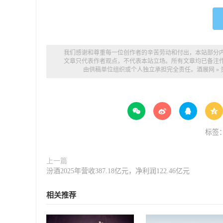
我们感谢和尊重每一位创作者的辛苦劳动和付出，本站部分
文章只代表作者观点，不代表本站立场。所有文章均已备注
由供稿单位组织或个人独立承担完全责任。
酒展网
»




标签
上一篇
汾酒2025年营收387.18亿元，净利润122.46亿元
相关推荐