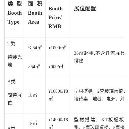
类型
面积
Booth
展位配置
Booth
Booth
Price/
Type
Area
RMB
T类
＜54㎡
¥1000/㎡
36㎡起租,不含任何展具
特装光
搭建
地
≥54㎡
¥900/㎡
A类
¥16800/18
型材搭建，2套玻璃桌椅，
简特展
18㎡
㎡
接待桌，地毯，电源，射
位
¥14000/18
型材搭建，KT板楣板
18㎡
㎡
毯，2套玻璃桌椅，2套接
B类