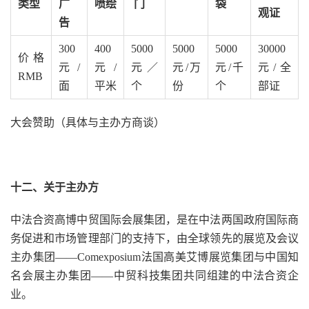
类型
广
喷绘
门
袋
观证
告
300
400
5000
5000
5000
30000
价格
元/
元/
元／
元/万
元/千
元/全
RMB
面
平米
个
份
个
部证
大会赞助（具体与主办方商谈）
十二、
关于主办方
中法合资高博中贸国际会展集团，是在中法两国政府国际商
务促进和市场管理部门的支持下，由全球领先的展览及会议
主办集团——Comexposium法国高美艾博展览集团与中国知
名会展主办集团——中贸科技集团共同组建的中法合资企
业。