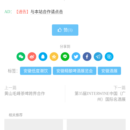
AD：
【通告】
与本站合作请点击
赞(
1
)
分享到









标签：
安徽低度潮饮
安徽精酿啤酒展览会
安徽酒展
上一篇
下一篇
黄山毛峰茶啤跨界合作
第35届INTERWINE中国（广
州）国际名酒展
相关推荐