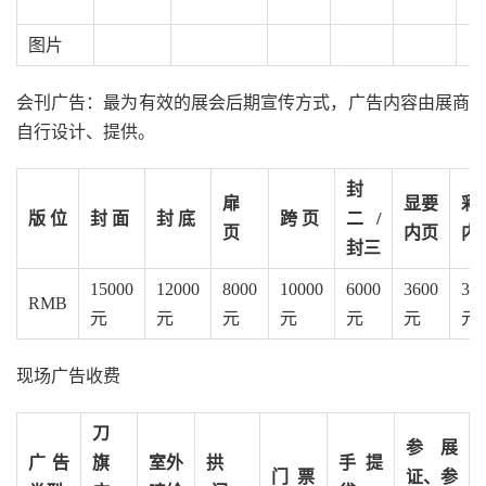
图片
会刊广告：最为有效的展会后期宣传方式，广告内容由展商
自行设计、提供。
封
扉
显要
彩
版 位
封 面
封 底
跨 页
二/
页
内页
内
封三
15000
12000
8000
10000
6000
3600
30
RMB
元
元
元
元
元
元
元
现场广告收费
刀
参展
广告
旗
室外
拱
手提
门 票
证、参