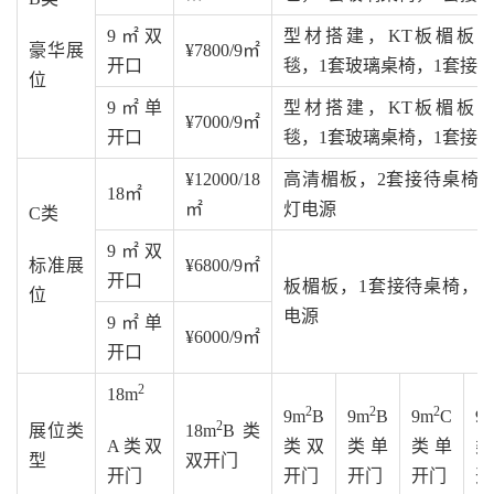
9㎡双
型材搭建，KT板楣板
豪华展
¥7800/9㎡
开口
毯，1套玻璃桌椅，1套接
位
9㎡单
型材搭建，KT板楣板
¥7000/9㎡
开口
毯，1套玻璃桌椅，1套接
¥12000/18
高清楣板，2套接待桌椅
18㎡
㎡
灯电源
C类
9㎡双
标准展
¥6800/9㎡
开口
板楣板，1套接待桌椅，
位
电源
9㎡单
¥6000/9㎡
开口
2
18m
2
2
2
9m
B
9m
B
9m
C
9
2
展位类
18m
B类
A类双
类双
类单
类单
型
双开门
开门
开门
开门
开门
开