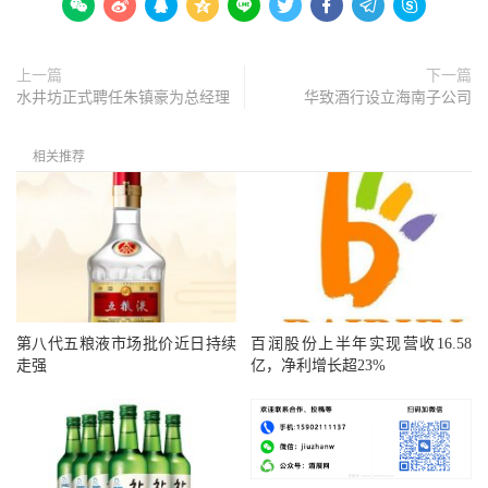









上一篇
下一篇
水井坊正式聘任朱镇豪为总经理
华致酒行设立海南子公司
相关推荐
第八代五粮液市场批价近日持续
百润股份上半年实现营收16.58
走强
亿，净利增长超23%