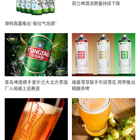
荷兰啤酒消费量持续下降
海特真露推出“泰拉气泡酒”
青岛啤酒携手爱尔兰大北方蒸馏
峨眉雪芽联手华润雪花 跨界推出
厂入局威士忌赛道
精酿茶啤