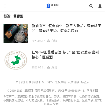
标签：酱香型
新酒面市 | 筑春酒业上新三大新品，筑春酒庄
20、筑春酒庄30、筑春后浪酒
2023-03-17
白酒
仁怀“中国酱香白酒核心产区”图识发布 鉴别
核心产区酱酒
2022-05-11
资讯
关于我们
|
联系我们
|
推广合作
|
版权声明
|
友情链接
|
标签云
© 2019-2026
酒展网
酒展网版权所有，
沪ICP备18039818号-4
，
网站地图
免责声明：酒展网是专业提供酒类展会、资讯、招商等信息，杜绝假酒劣质酒，
不提供交易途径，不对交易负责，请谨慎鉴别，保护自身权益。禁止未满18岁未
成年人饮酒！