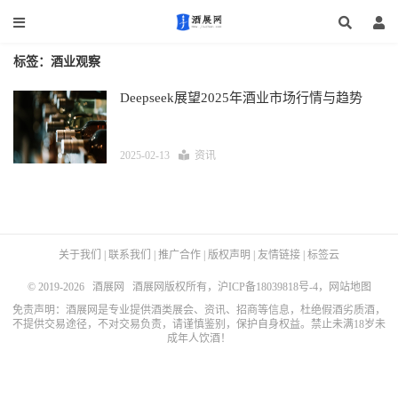
标签：酒业观察
Deepseek展望2025年酒业市场行情与趋势
2025-02-13
资讯
关于我们
|
联系我们
|
推广合作
|
版权声明
|
友情链接
|
标签云
© 2019-2026
酒展网
酒展网版权所有，
沪ICP备18039818号-4
，
网站地图
免责声明：酒展网是专业提供酒类展会、资讯、招商等信息，杜绝假酒劣质酒，
不提供交易途径，不对交易负责，请谨慎鉴别，保护自身权益。禁止未满18岁未
成年人饮酒！