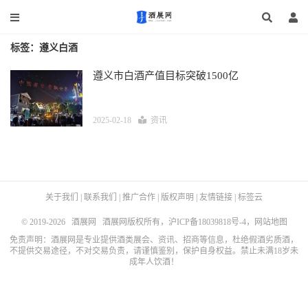
标签：遵义白酒
遵义市白酒产值目标突破1500亿
2025-02-18
资讯
关于我们
|
联系我们
|
推广合作
|
版权声明
|
友情链接
|
标签云
© 2019-2026
酒展网
酒展网版权所有，
沪ICP备18039818号-4
，
网站地图
免责声明：酒展网是专业提供酒类展会、资讯、招商等信息，杜绝假酒劣质酒，
不提供交易途径，不对交易负责，请谨慎鉴别，保护自身权益。禁止未满18岁未
成年人饮酒！