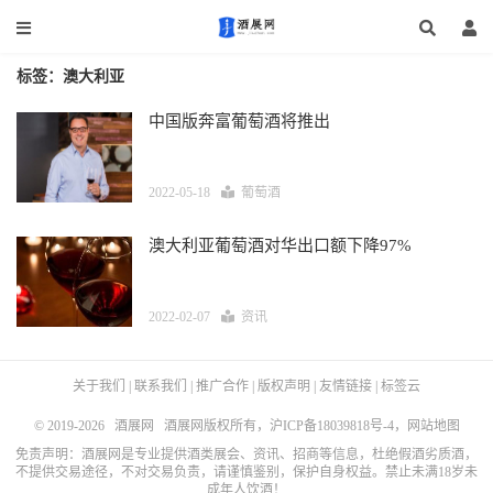
标签：澳大利亚
中国版奔富葡萄酒将推出
2022-05-18
葡萄酒
澳大利亚葡萄酒对华出口额下降97%
2022-02-07
资讯
关于我们
|
联系我们
|
推广合作
|
版权声明
|
友情链接
|
标签云
© 2019-2026
酒展网
酒展网版权所有，
沪ICP备18039818号-4
，
网站地图
免责声明：酒展网是专业提供酒类展会、资讯、招商等信息，杜绝假酒劣质酒，
不提供交易途径，不对交易负责，请谨慎鉴别，保护自身权益。禁止未满18岁未
成年人饮酒！