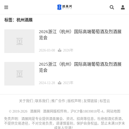
标签：杭州酒展
2026浙江（杭州）国际高端葡萄酒及烈酒展
览会
2026-03-08
2026年
2025浙江（杭州）国际高端葡萄酒及烈酒展
览会
2024-12-28
2025年
关于我们
|
联系我们
|
推广合作
|
版权声明
|
友情链接
|
标签云
© 2019-2026
酒展网
酒展网版权所有，
沪ICP备18039818号-4
，
网站地图
免责声明：酒展网是专业提供酒类展会、资讯、招商等信息，杜绝假酒劣质酒，
不提供交易途径，不对交易负责，请谨慎鉴别，保护自身权益。禁止未满18岁未
成年人饮酒！