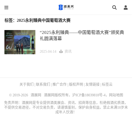
标签：2025永利臻典中国葡萄酒大赛
“2025永利臻典——中国葡萄酒大赛”颁奖典
礼圆满落幕
2025-04-14
资讯
关于我们
|
联系我们
|
推广合作
|
版权声明
|
友情链接
|
标签云
© 2019-2026
酒展网
酒展网版权所有，
沪ICP备18039818号-4
，
网站地图
免责声明：酒展网是专业提供酒类展会、资讯、招商等信息，杜绝假酒劣质酒，
不提供交易途径，不对交易负责，请谨慎鉴别，保护自身权益。禁止未满18岁未
成年人饮酒！