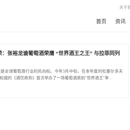
关于
首页
资讯
：张裕龙谕葡萄酒荣膺 “世界酒王之王” 与拉菲同列
全球葡萄酒行业的风向标。今年3月中旬，在本年度的杜塞尔多夫
威的《酒饮商务》首次举办了一场葡萄酒类别“世界酒王”争...