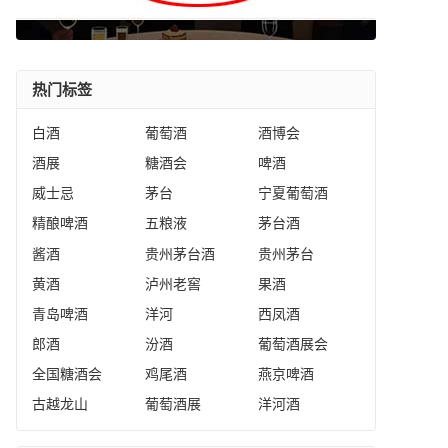
热门标签
白酒
葡萄酒
酒博会
酒展
糖酒会
啤酒
威士忌
茅台
宁夏葡萄酒
精酿啤酒
五粮液
茅台酒
酱酒
贵州茅台酒
贵州茅台
黄酒
泸州老窖
果酒
青岛啤酒
洋河
西凤酒
郎酒
汾酒
葡萄酒展会
全国糖酒会
鸡尾酒
燕京啤酒
古越龙山
葡萄酒展
洋河酒