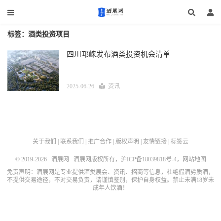
标签：酒类投资项目
四川邛崃发布酒类投资机会清单
2025-06-26
资讯
关于我们
|
联系我们
|
推广合作
|
版权声明
|
友情链接
|
标签云
© 2019-2026
酒展网
酒展网版权所有，
沪ICP备18039818号-4
，
网站地图
免责声明：酒展网是专业提供酒类展会、资讯、招商等信息，杜绝假酒劣质酒，
不提供交易途径，不对交易负责，请谨慎鉴别，保护自身权益。禁止未满18岁未
成年人饮酒！