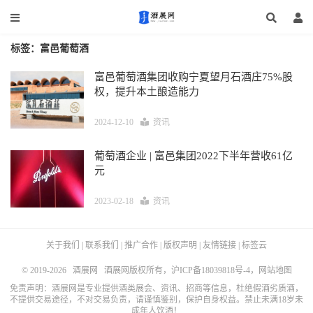
标签：富邑葡萄酒
富邑葡萄酒集团收购宁夏望月石酒庄75%股
权，提升本土酿造能力
2024-12-10
资讯
葡萄酒企业 | 富邑集团2022下半年营收61亿
元
2023-02-18
资讯
关于我们
|
联系我们
|
推广合作
|
版权声明
|
友情链接
|
标签云
© 2019-2026
酒展网
酒展网版权所有，
沪ICP备18039818号-4
，
网站地图
免责声明：酒展网是专业提供酒类展会、资讯、招商等信息，杜绝假酒劣质酒，
不提供交易途径，不对交易负责，请谨慎鉴别，保护自身权益。禁止未满18岁未
成年人饮酒！