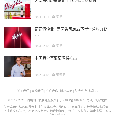
奔富系列超高端葡萄酒7月1日起提价
2024-04-04
资讯
葡萄酒企业 | 富邑集团2022下半年营收61亿
元
2023-02-18
资讯
中国版奔富葡萄酒将推出
2022-05-18
葡萄酒
关于我们
|
联系我们
|
推广合作
|
版权声明
|
友情链接
|
标签云
© 2019-2026
酒展网
酒展网版权所有，
沪ICP备18039818号-4
，
网站地图
免责声明：酒展网是专业提供酒类展会、资讯、招商等信息，杜绝假酒劣质酒，
不提供交易途径，不对交易负责，请谨慎鉴别，保护自身权益。禁止未满18岁未