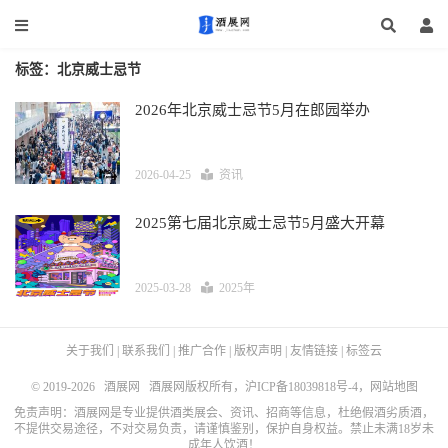
标签：北京威士忌节
2026年北京威士忌节5月在郎园举办
2026-04-25
资讯
2025第七届北京威士忌节5月盛大开幕
2025-03-28
2025年
关于我们
|
联系我们
|
推广合作
|
版权声明
|
友情链接
|
标签云
© 2019-2026
酒展网
酒展网版权所有，
沪ICP备18039818号-4
，
网站地图
免责声明：酒展网是专业提供酒类展会、资讯、招商等信息，杜绝假酒劣质酒，
不提供交易途径，不对交易负责，请谨慎鉴别，保护自身权益。禁止未满18岁未
成年人饮酒！