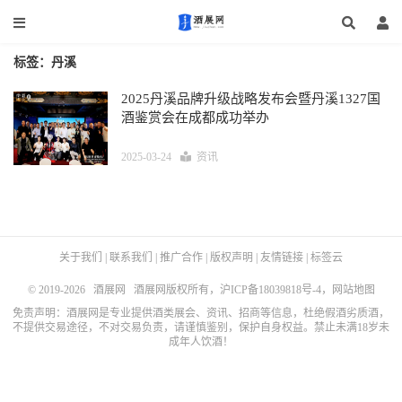
标签：丹溪
2025丹溪品牌升级战略发布会暨丹溪1327国
酒鉴赏会在成都成功举办
2025-03-24
资讯
关于我们
|
联系我们
|
推广合作
|
版权声明
|
友情链接
|
标签云
© 2019-2026
酒展网
酒展网版权所有，
沪ICP备18039818号-4
，
网站地图
免责声明：酒展网是专业提供酒类展会、资讯、招商等信息，杜绝假酒劣质酒，
不提供交易途径，不对交易负责，请谨慎鉴别，保护自身权益。禁止未满18岁未
成年人饮酒！